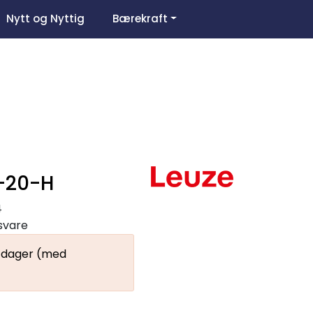
0
Nytt og Nyttig
Bærekraft
Om oss
Favoritter
Logg inn
1-20-H
4
gsvare
9 dager (med