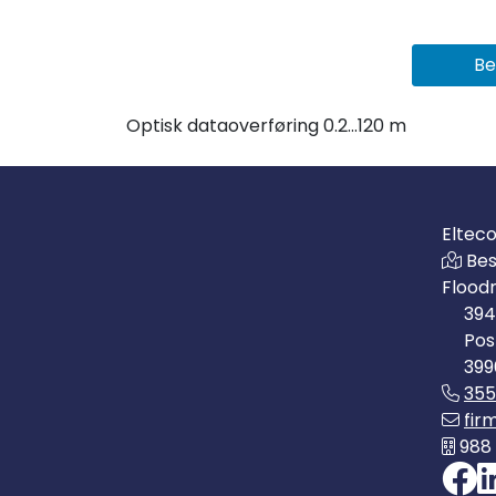
Be
Optisk dataoverføring 0.2...120 m
Eltec
Bes
Flood
394
Pos
399
35
fir
988