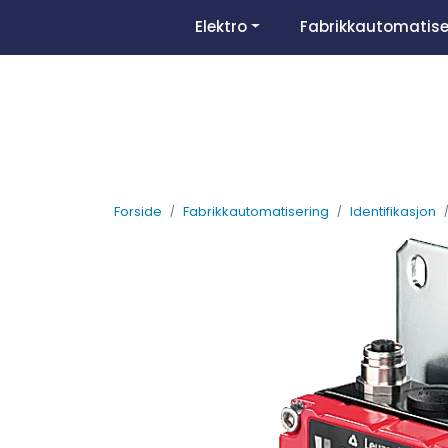
Skip to main content
Elektro
Fabrikkautomatise
Forside
Fabrikkautomatisering
Identifikasjon