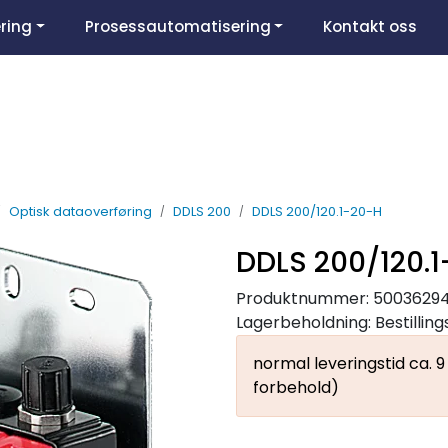
ring
Prosessautomatisering
Kontakt oss
Optisk dataoverføring
DDLS 200
DDLS 200/120.1-20-H
DDLS 200/120.
Produktnummer:
5003629
Lagerbeholdning:
Bestillin
normal leveringstid ca. 
forbehold)