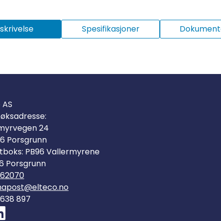
skrivelse
Spesifikasjoner
Dokumenta
o AS
øksadresse:
myrvegen 24
6 Porsgrunn
tboks: PB96 Vallermyrene
6 Porsgrunn
562070
mapost@elteco.no
 638 897