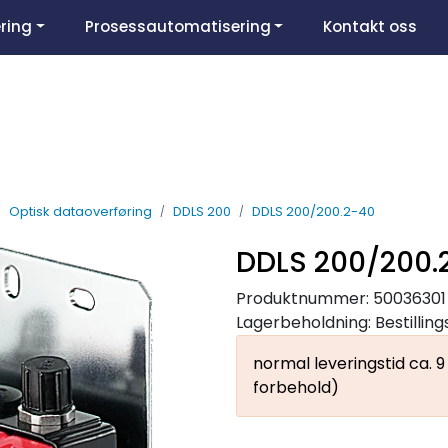
ring
Prosessautomatisering
Kontakt oss
Optisk dataoverføring
DDLS 200
DDLS 200/200.2-40
DDLS 200/200.
Produktnummer:
50036301
Lagerbeholdning:
Bestillin
normal leveringstid ca. 
forbehold)