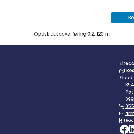
Be
Optisk dataoverføring 0.2...120 m
Eltec
Bes
Flood
394
Pos
399
35
fir
988