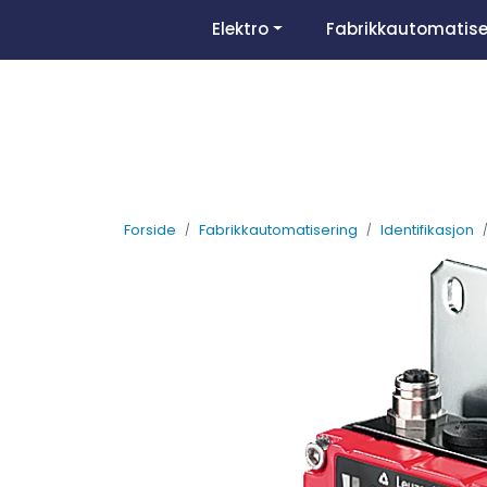
Skip to main content
Elektro
Fabrikkautomatise
Forside
Fabrikkautomatisering
Identifikasjon