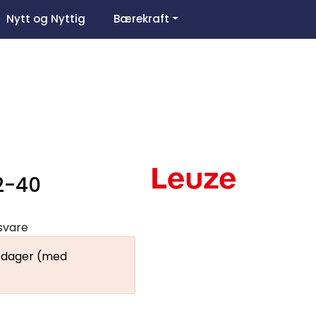
0
Nytt og Nyttig
Bærekraft
Om oss
Favoritter
Logg inn
2-40
gsvare
9 dager (med