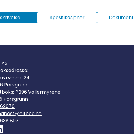
skrivelse
Spesifikasjoner
Dokumenta
o AS
øksadresse:
myrvegen 24
6 Porsgrunn
tboks: PB96 Vallermyrene
6 Porsgrunn
562070
mapost@elteco.no
 638 897