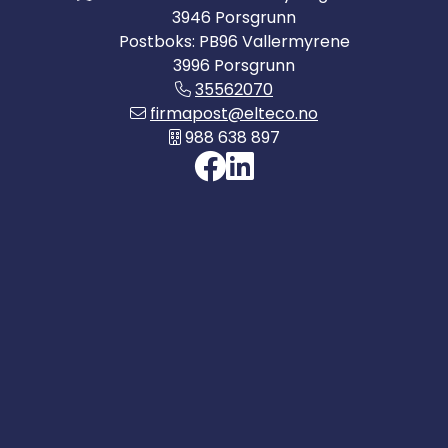
3946 Porsgrunn
Postboks: PB96 Vallermyrene
3996 Porsgrunn
35562070
firmapost@elteco.no
988 638 897