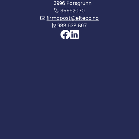
3996 Porsgrunn
35562070
firmapost@elteco.no
988 638 897