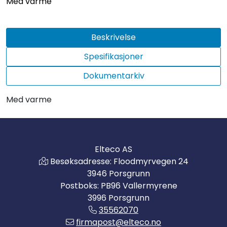
Med varme
Beskrivelse
Spesifikasjoner
Dokumentarkiv
Med varme
Elteco AS
Besøksadresse: Floodmyrvegen 24
3946 Porsgrunn
Postboks: PB96 Vallermyrene
3996 Porsgrunn
35562070
firmapost@elteco.no