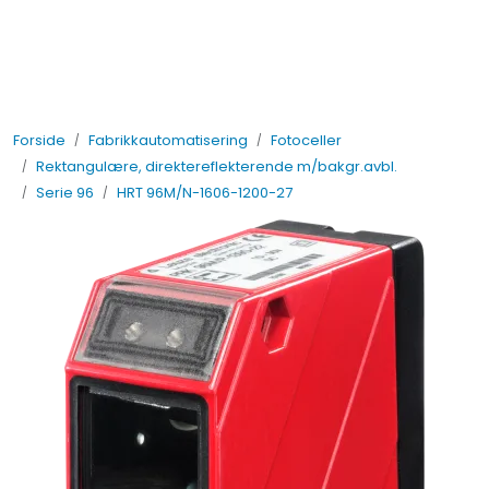
Skip to main content
Elektro
Forside
Fabrikkautomatisering
Fotoceller
Fabrikkautomatisering
Rektangulære, direktereflekterende m/bakgr.avbl.
Serie 96
HRT 96M/N-1606-1200-27
Prosessautomatisering
Kontakt oss
Nytt og Nyttig
Bærekraft