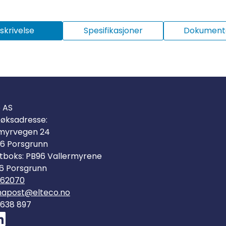
skrivelse
Spesifikasjoner
Dokumenta
o AS
øksadresse:
myrvegen 24
6 Porsgrunn
tboks: PB96 Vallermyrene
6 Porsgrunn
562070
mapost@elteco.no
 638 897