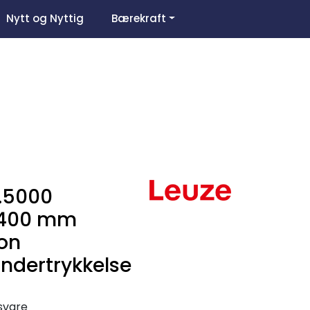
0
Nytt og Nyttig
Bærekraft
Om oss
Favoritter
Logg inn
.5000
..400 mm
jon
dertrykkelse
gsvare