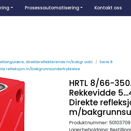
ring
Prosessautomatisering
Kontakt oss
ektangulære, direktereflekterende m/bakgr.avbl.
Serie 8
kte refleksjon m/bakgrunnsundertrykkelse
HRTL 8/66-350
Rekkevidde 5.
Direkte refleks
m/bakgrunnsun
Produktnummer:
50103709
Lagerbeholdning:
Bestillin