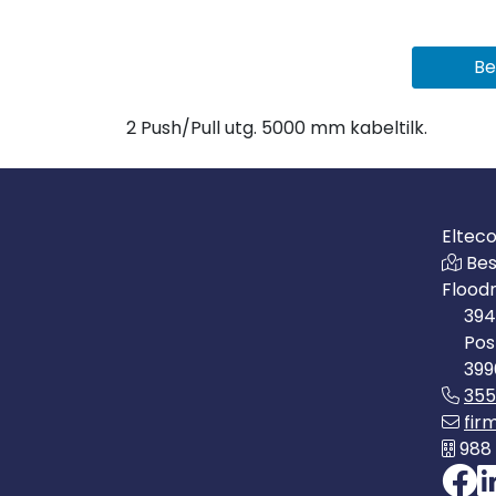
Be
2 Push/Pull utg. 5000 mm kabeltilk.
Eltec
Bes
Flood
394
Pos
399
35
fir
988