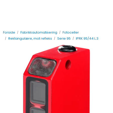
Skip to main content
Elektro
Forside
Fabrikkautomatisering
Fotoceller
Fabrikkautomatisering
Rektangulære, mot refleks
Serie 95
IPRK 95/44 L.3
Prosessautomatisering
Kontakt oss
Nytt og Nyttig
Bærekraft