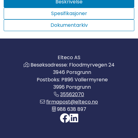
Beskrivelse
Spesifikasjoner
Dokumentarkiv
Elteco AS
Besøksadresse: Floodmyrvegen 24
3946 Porsgrunn
Postboks: PB96 Vallermyrene
3996 Porsgrunn
35562070
firmapost@elteco.no
988 638 897