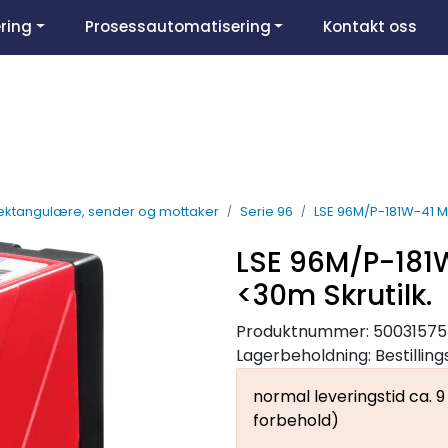
ring
Prosessautomatisering
Kontakt oss
ektangulære, sender og mottaker
Serie 96
LSE 96M/P-181W-41 Mo
LSE 96M/P-181
<30m Skrutilk.
Produktnummer:
50031575
Lagerbeholdning:
Bestillin
normal leveringstid ca. 
forbehold)