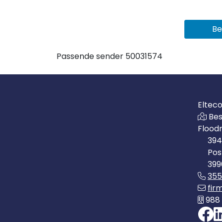
Be
Passende sender 50031574
Eltec
Bes
Flood
394
Pos
399
35
fir
988