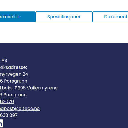
skrivelse
Spesifikasjoner
Dokumenta
o AS
øksadresse:
myrvegen 24
6 Porsgrunn
tboks: PB96 Vallermyrene
6 Porsgrunn
562070
mapost@elteco.no
 638 897