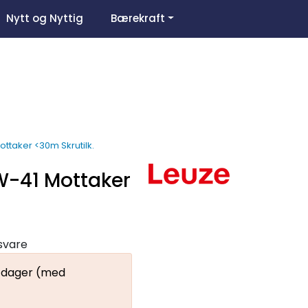
0
Nytt og Nyttig
Bærekraft
Om oss
Favoritter
Logg inn
ttaker <30m Skrutilk.
W-41 Mottaker
gsvare
9 dager (med