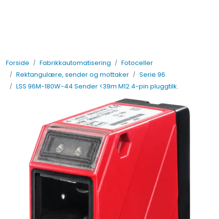
Skip to main content
Elektro
Forside
Fabrikkautomatisering
Fotoceller
Fabrikkautomatisering
Rektangulære, sender og mottaker
Serie 96
LSS 96M-180W-44 Sender <39m M12 4-pin pluggtilk.
Prosessautomatisering
Kontakt oss
Nytt og Nyttig
Bærekraft