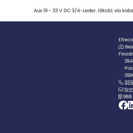
Aux 19 - 33 V DC 3/4-Leder. tilkobl. via k
Eltec
Bes
Flood
394
Pos
399
35
fir
988