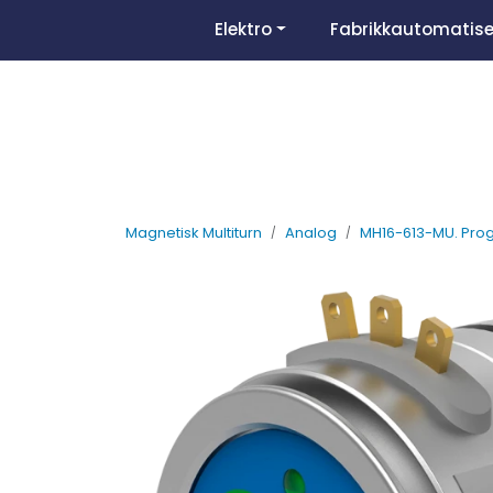
Skip to main content
Elektro
Fabrikkautomatise
Magnetisk Multiturn
Analog
MH16-613-MU. Prog