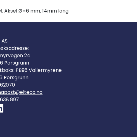
abel. Aksel Ø=6 mm. 14mm lang
o AS
øksadresse:
myrvegen 24
6 Porsgrunn
tboks: PB96 Vallermyrene
6 Porsgrunn
562070
mapost@elteco.no
 638 897