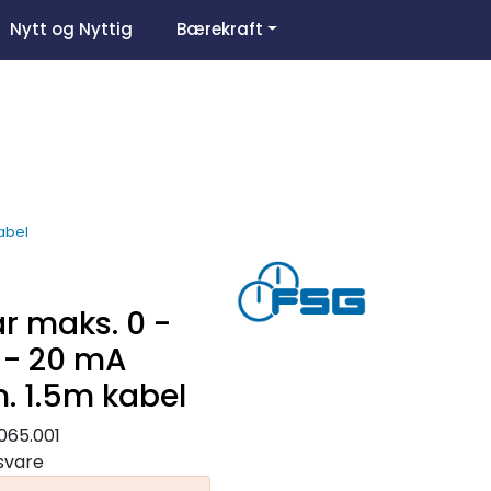
0
Nytt og Nyttig
Bærekraft
Om oss
Favoritter
Logg inn
abel
 maks. 0 -
 - 20 mA
. 1.5m kabel
065.001
gsvare