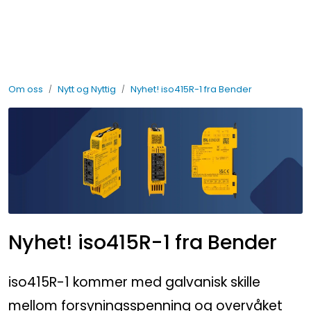
Skip to main content
Elektro
Om oss
Nytt og Nyttig
Nyhet! iso415R-1 fra Bender
Fabrikkautomatisering
Prosessautomatisering
Kontakt oss
Nytt og Nyttig
Nyhet! iso415R-1 fra Bender
Bærekraft
iso415R-1 kommer med galvanisk skille
mellom forsyningsspenning og overvåket