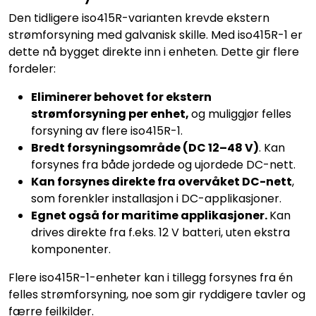
Den tidligere iso415R-varianten krevde ekstern
strømforsyning med galvanisk skille. Med iso415R-1 er
dette nå bygget direkte inn i enheten. Dette gir flere
fordeler:
Eliminerer behovet for ekstern
strømforsyning per enhet,
og muliggjør felles
forsyning av flere iso415R-1.
Bredt forsyningsområde (DC 12–48 V)
. Kan
forsynes fra både jordede og ujordede DC-nett.
Kan forsynes direkte fra overvåket DC-nett
,
som forenkler installasjon i DC-applikasjoner.
Egnet også for maritime applikasjoner.
Kan
drives direkte fra f.eks. 12 V batteri, uten ekstra
komponenter.
Flere iso415R-1-enheter kan i tillegg forsynes fra én
felles strømforsyning, noe som gir ryddigere tavler og
færre feilkilder.