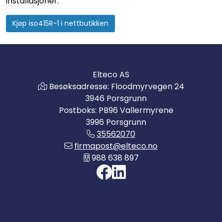
installasjoner.
Kjøp iso415R-1 i nettbutikken
Elteco AS
Besøksadresse: Floodmyrvegen 24
3946 Porsgrunn
Postboks: PB96 Vallermyrene
3996 Porsgrunn
35562070
firmapost@elteco.no
988 638 897