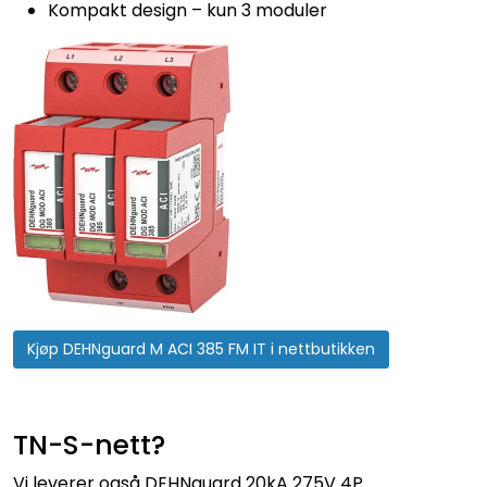
Kompakt design – kun 3 moduler
Kjøp DEHNguard M ACI 385 FM IT i nettbutikken
TN-S-nett?
Vi leverer også DEHNguard 20kA 275V 4P