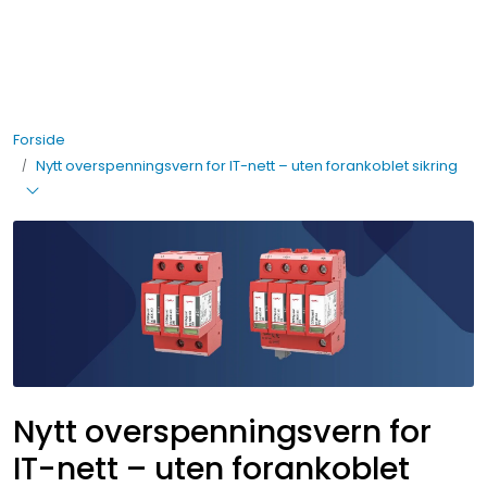
Skip to main content
Elektro
Forside
Fabrikkautomatisering
Nytt overspenningsvern for IT-nett – uten forankoblet sikring
Prosessautomatisering
Kontakt oss
Nytt og Nyttig
Bærekraft
Nytt overspenningsvern for
IT-nett – uten forankoblet