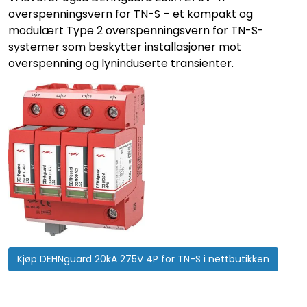
overspenningsvern for TN-S – et kompakt og
modulært Type 2 overspenningsvern for TN-S-
systemer som beskytter installasjoner mot
overspenning og lyninduserte transienter.
Kjøp DEHNguard 20kA 275V 4P for TN-S i nettbutikken