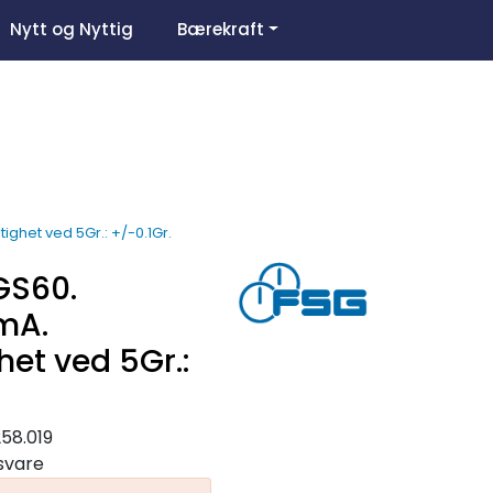
0
Nytt og Nyttig
Bærekraft
Om oss
Favoritter
Logg inn
het ved 5Gr.: +/-0.1Gr.
GS60.
mA.
het ved 5Gr.:
58.019
gsvare