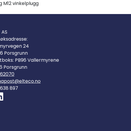
ig M12 vinkelplugg
o AS
øksadresse:
myrvegen 24
6 Porsgrunn
tboks: PB96 Vallermyrene
6 Porsgrunn
562070
mapost@elteco.no
 638 897