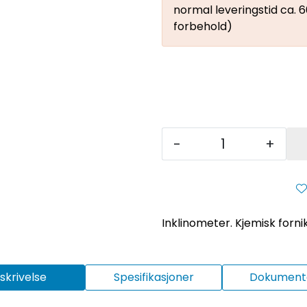
normal leveringstid ca.
forbehold)
-
+
Inklinometer. Kjemisk fornik
skrivelse
Spesifikasjoner
Dokumenta