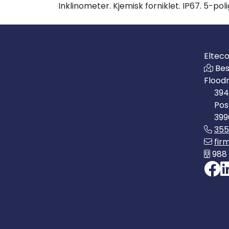
Inklinometer. Kjemisk forniklet. IP67. 5-pol
Eltec
Bes
Flood
394
Pos
399
35
fir
988