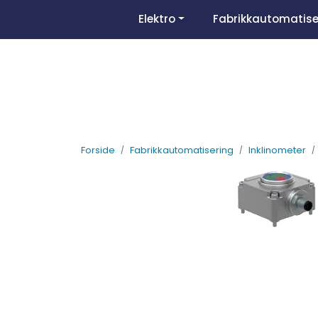
Skip to main content
Elektro
Fabrikkautomatise
Forside
Fabrikkautomatisering
Inklinometer