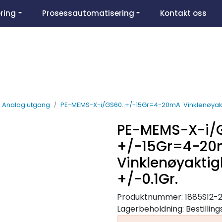
ring
Prosessautomatisering
Kontakt oss
Analog utgang
PE-MEMS-X-i/GS60. +/-15Gr=4-20mA. Vinklenøyaktig
PE-MEMS-X-i/
+/-15Gr=4-20
Vinklenøyaktig
+/-0.1Gr.
Produktnummer:
1885S12-2
Lagerbeholdning:
Bestillin