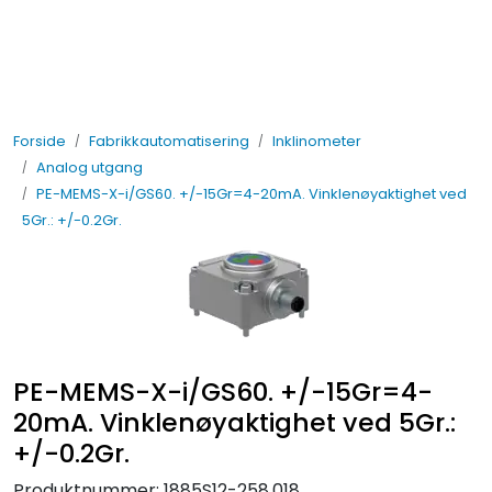
Skip to main content
Elektro
Forside
Fabrikkautomatisering
Inklinometer
Fabrikkautomatisering
Analog utgang
PE-MEMS-X-i/GS60. +/-15Gr=4-20mA. Vinklenøyaktighet ved
Prosessautomatisering
5Gr.: +/-0.2Gr.
Kontakt oss
Nytt og Nyttig
PE-MEMS-X-i/GS60. +/-15Gr=4-
Bærekraft
20mA. Vinklenøyaktighet ved 5Gr.:
+/-0.2Gr.
Produktnummer:
1885S12-258.018