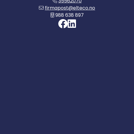
35562070
firmapost@elteco.no
988 638 897