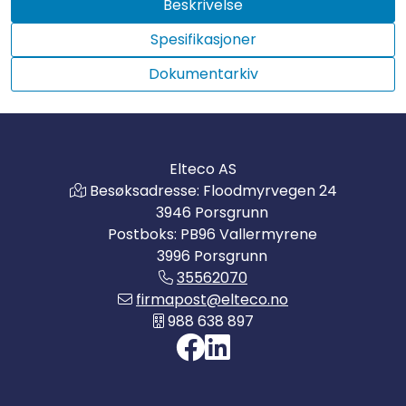
Beskrivelse
Spesifikasjoner
Dokumentarkiv
Elteco AS
Besøksadresse: Floodmyrvegen 24
3946 Porsgrunn
Postboks: PB96 Vallermyrene
3996 Porsgrunn
35562070
firmapost@elteco.no
988 638 897