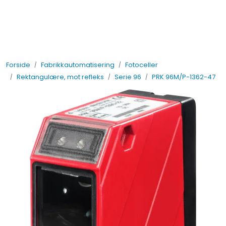
Skip to main content
Elektro
Forside
Fabrikkautomatisering
Fotoceller
Fabrikkautomatisering
Rektangulære, mot refleks
Serie 96
PRK 96M/P-1362-47
Prosessautomatisering
Kontakt oss
Nytt og Nyttig
Bærekraft