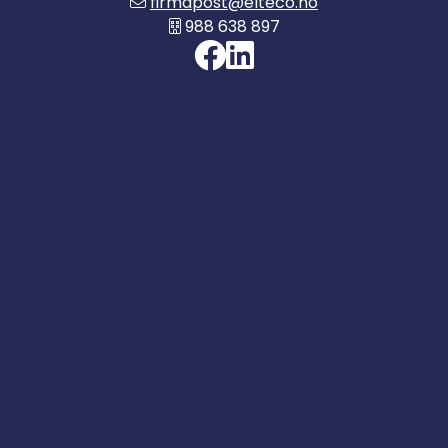
firmapost@elteco.no
988 638 897