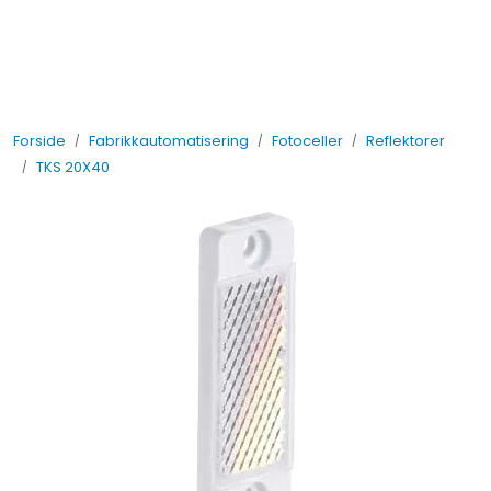
Skip to main content
Elektro
Forside
Fabrikkautomatisering
Fotoceller
Reflektorer
Fabrikkautomatisering
TKS 20X40
Prosessautomatisering
Kontakt oss
Nytt og Nyttig
Bærekraft