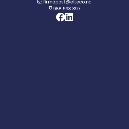
firmapost@elteco.no
988 638 897