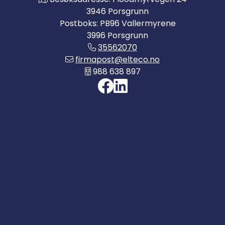
3946 Porsgrunn
Postboks: PB96 Vallermyrene
3996 Porsgrunn
35562070
firmapost@elteco.no
988 638 897