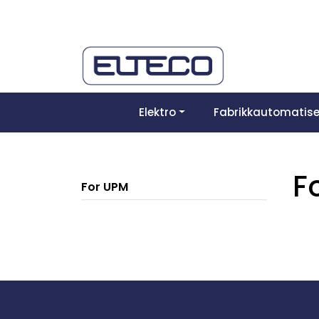
Skip to main content
Elektro
Fabrikkautomatise
F
For UPM