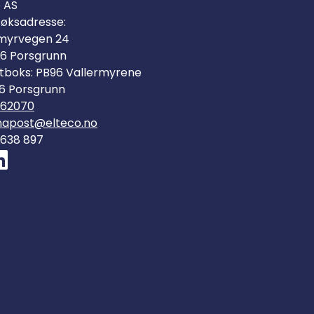
o AS
øksadresse:
myrvegen 24
6 Porsgrunn
tboks: PB96 Vallermyrene
6 Porsgrunn
562070
mapost@elteco.no
 638 897