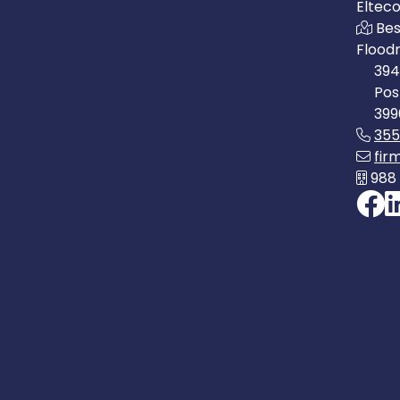
Eltec
Bes
Flood
394
Pos
399
35
fir
988