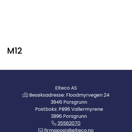
Skip to main content
Elektro
Fabrikkautomatisering
M12
Prosessautomatisering
Kontakt oss
Elteco AS
Nytt og Nyttig
Besøksadresse: Floodmyrvegen 24
3946 Porsgrunn
Bærekraft
Postboks: PB96 Vallermyrene
3996 Porsgrunn
35562070
firmapost@elteco.no