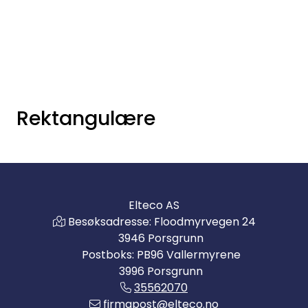
Skip to main content
Elektro
Fabrikkautomatisering
Rektangulære
Prosessautomatisering
Kontakt oss
Elteco AS
Nytt og Nyttig
Besøksadresse: Floodmyrvegen 24
3946 Porsgrunn
Bærekraft
Postboks: PB96 Vallermyrene
3996 Porsgrunn
35562070
firmapost@elteco.no