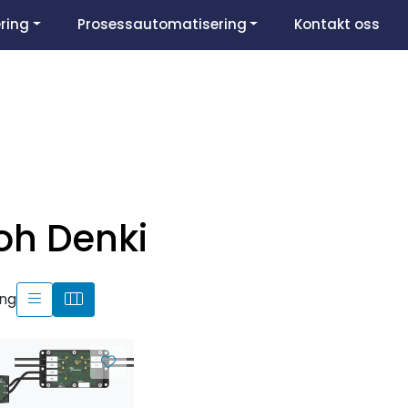
ring
Prosessautomatisering
Kontakt oss
toh Denki
ing