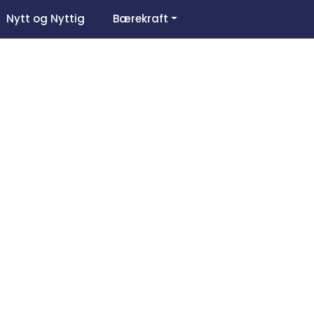
0
Nytt og Nyttig
Bærekraft
Om oss
Favoritter
Logg inn