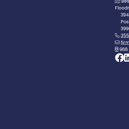
Bes
Flood
394
Pos
399
35
fir
988