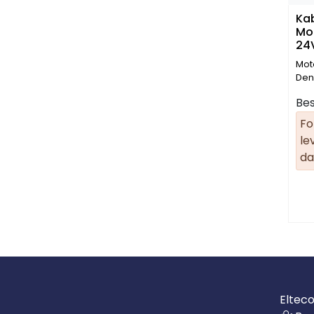
Kab
Mot
24
Mot
Den
Bes
Fo
le
da
Eltec