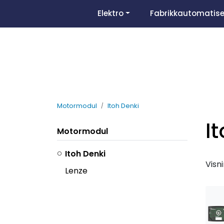
Skip to main content
Elektro
Fabrikkautomatise
Motormodul
Itoh Denki
I
Motormodul
Itoh Denki
Visn
Lenze