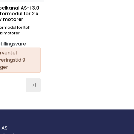
elkanal AS-i 3.0
ormodul for 2 x
V motorer
ormodul for Itoh
ki motorer
tillingsvare
rventet
veringstid 9
ger
o AS