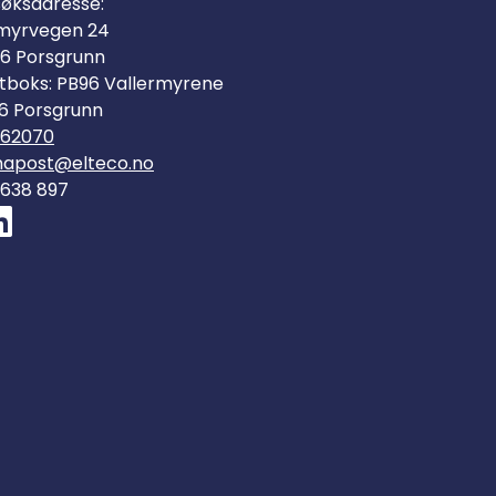
øksadresse:
myrvegen 24
6 Porsgrunn
tboks: PB96 Vallermyrene
6 Porsgrunn
562070
mapost@elteco.no
 638 897