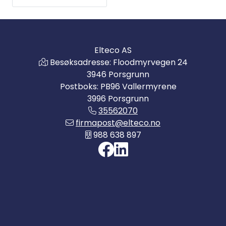
mot jord. Med
isoHR685 er det
mulig å måle
Isolasjonsmotstand
Elteco AS
opp til 10 GOhm.
Besøksadresse: Floodmyrvegen 24
3946 Porsgrunn
Postboks: PB96 Vallermyrene
3996 Porsgrunn
35562070
firmapost@elteco.no
988 638 897