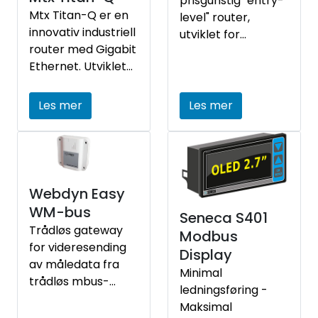
prisgunstig "entry-
Mtx Titan-Q er en
level" router,
innovativ industriell
utviklet for
router med Gigabit
industrielle
Ethernet. Utviklet
applikasjoner.
på spesifikasjoner
fra Elteco.
Les mer
Les mer
Webdyn Easy
WM-bus
Seneca S401
Trådløs gateway
Modbus
for videresending
Display
av måledata fra
Minimal
trådløs mbus-
ledningsføring -
målere over 4G
Maksimal