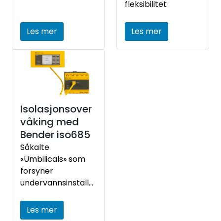
fleksibilitet
Les mer
Les mer
Isolasjonsover
våking med
Bender iso685
Såkalte
«Umbilicals» som
forsyner
undervannsinstalla
sjoner stiller krav til
svært høy
Les mer
isolasjonsmotstand