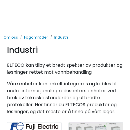
Skip to main content
Elektro
Om oss
Fagområder
Industri
Fabrikkautomatisering
Industri
Prosessautomatisering
ELTECO kan tilby et bredt spekter av produkter og
Kontakt oss
løsninger rettet mot vannbehandling.
Våre enheter kan enkelt integreres og kobles til
Nytt og Nyttig
andre internasjonale produsenters enheter ved
bruk av tekniske standarder og utbredte
Bærekraft
protokoller. Her finner du ELTECOS produkter og
løsninger, og det meste er å finne på vårt lager.