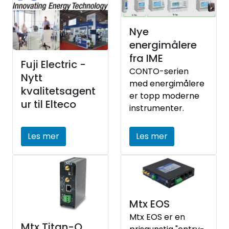
Nye
energimålere
fra IME
Fuji Electric -
CONTO-serien
Nytt
med energimålere
kvalitetsagent
er topp moderne
ur til Elteco
instrumenter.
Les mer
Les mer
Mtx EOS
Mtx EOS er en
Mtx Titan-Q